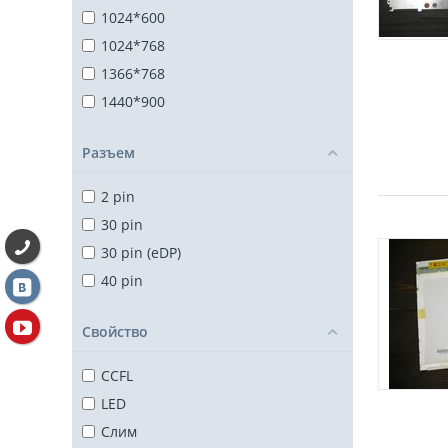
1024*600
1024*768
1366*768
1440*900
Разъем
2 pin
30 pin
30 pin (eDP)
40 pin
Свойство
CCFL
LED
Слим