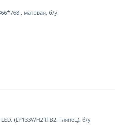
66*768 , матовая, б/у
LED, (LP133WH2 tl B2, глянец), б/у