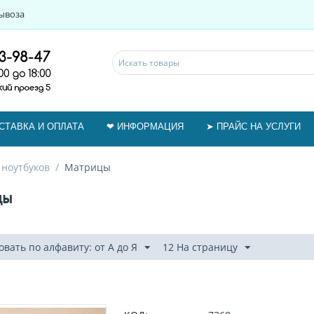
ывоза
СТАВКА И ОПЛАТА
❤ ИНФОРМАЦИЯ
➤ ПРАЙС НА УСЛУГИ
 ноутбуков
/
Матрицы
цы
вать по алфавиту: от А до Я
12 На страницу