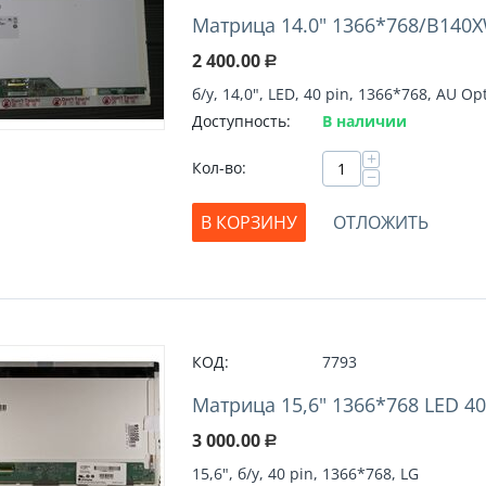
Матрица 14.0" 1366*768/B140XW
2 400.00
Р
б/у, 14,0", LED, 40 pin, 1366*768, AU Op
Доступность:
В наличии
+
Кол-во:
−
В КОРЗИНУ
ОТЛОЖИТЬ
КОД:
7793
Матрица 15,6" 1366*768 LED 40
3 000.00
Р
15,6", б/у, 40 pin, 1366*768, LG