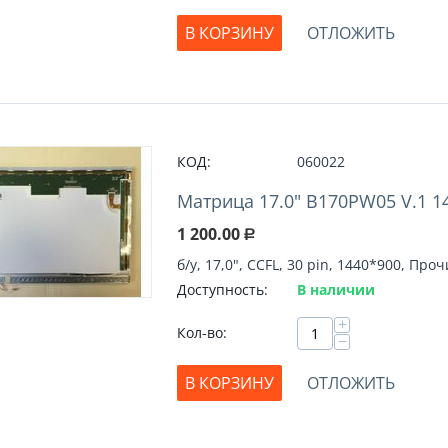
В КОРЗИНУ
ОТЛОЖИТЬ
КОД:
060022
Матрица 17.0" B170PW05 V.1 14
1 200.00
Р
б/у, 17,0", CCFL, 30 pin, 1440*900, Про
Доступность:
В наличии
+
Кол-во:
−
В КОРЗИНУ
ОТЛОЖИТЬ