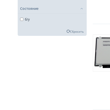
Состояние
б/у
Сбросить