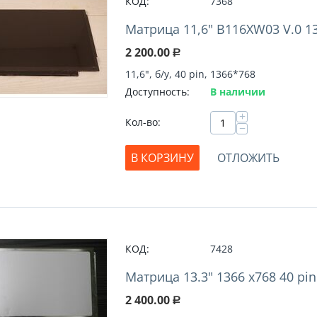
КОД:
7368
Матрица 11,6" B116XW03 V.0 13
2 200.00
Р
11,6", б/у, 40 pin, 1366*768
Доступность:
В наличии
+
Кол-во:
−
В КОРЗИНУ
ОТЛОЖИТЬ
КОД:
7428
Матрица 13.3" 1366 x768 40 pin 
2 400.00
Р