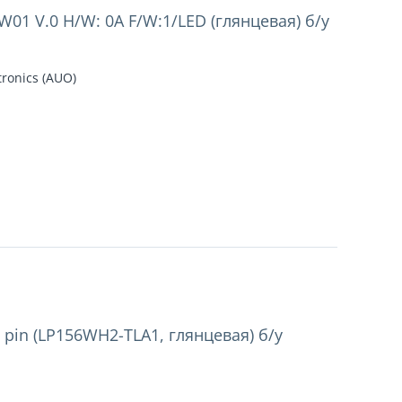
01 V.0 H/W: 0A F/W:1/LED (глянцевая) б/у
tronics (AUO)
 pin (LP156WH2-TLA1, глянцевая) б/у