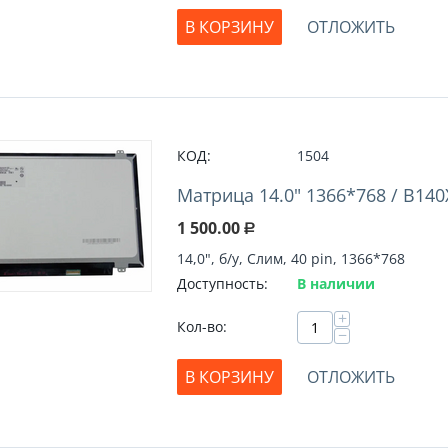
В КОРЗИНУ
ОТЛОЖИТЬ
КОД:
1504
Матрица 14.0" 1366*768 / B140
1 500.00
Р
14,0", б/у, Слим, 40 pin, 1366*768
Доступность:
В наличии
+
Кол-во:
−
В КОРЗИНУ
ОТЛОЖИТЬ