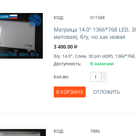
КОД:
011588
Матрица 14.0" 1366*768 LED, 3
матовая), б/у, но как новая
3 400.00
Р
б/у, 14,0", Слим, 30 pin (eDP), 1366*768
Доступность:
В наличии
+
Кол-во:
−
В КОРЗИНУ
ОТЛОЖИТЬ
КОД:
7886