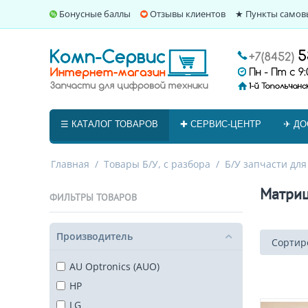
Бонусные баллы
Отзывы клиентов
★ Пункты самов
☰ КАТАЛОГ ТОВАРОВ
✚ СЕРВИС-ЦЕНТР
✈ ДО
Главная
/
Товары Б/У, с разбора
/
Б/У запчасти для
Матри
ФИЛЬТРЫ ТОВАРОВ
Производитель
Сортиро
AU Optronics (AUO)
HP
LG