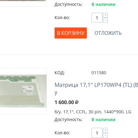
Доступность:
В наличии
+
Кол-во:
−
В КОРЗИНУ
ОТЛОЖИТЬ
КОД:
011580
Матрица 17,1" LP170WP4 (TL) (B
у
1 600.00
Р
б/у, 17,1", CCFL, 30 pin, 1440*900, LG
Доступность:
В наличии
+
Кол-во:
−