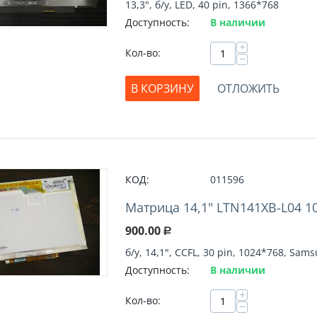
13,3", б/у, LED, 40 pin, 1366*768
Доступность:
В наличии
+
Кол-во:
−
В КОРЗИНУ
ОТЛОЖИТЬ
КОД:
011596
Матрица 14,1" LTN141XB-L04 10
900.00
Р
б/у, 14,1", CCFL, 30 pin, 1024*768, Sam
Доступность:
В наличии
+
Кол-во:
−