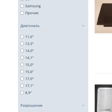
Samsung
Прочие
Диагональ
11,6"
13,3"
14,0"
14,1"
15,0"
15,6"
17,0"
17,1"
8,9"
Разрешение