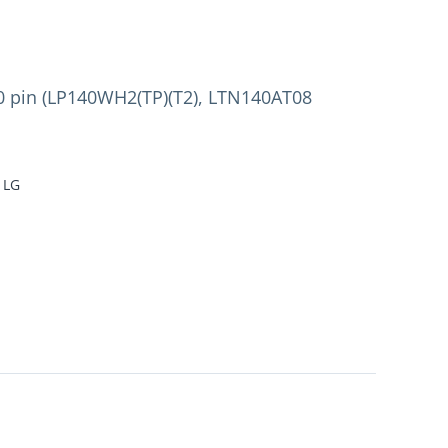
0 pin (LP140WH2(TP)(T2), LTN140AT08
, LG