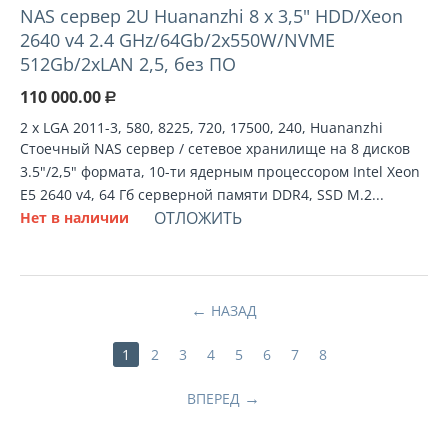
NAS сервер 2U Huananzhi 8 х 3,5" HDD/Xeon
2640 v4 2.4 GHz/64Gb/2x550W/NVME
512Gb/2xLAN 2,5, без ПО
110 000.00
Р
2 х LGA 2011-3, 580, 8225, 720, 17500, 240, Huananzhi
Стоечный NAS сервер / сетевое хранилище на 8 дисков
3.5"/2,5" формата, 10-ти ядерным процессором Intel Xeon
E5 2640 v4, 64 Гб серверной памяти DDR4, SSD M.2...
ОТЛОЖИТЬ
Нет в наличии
НАЗАД
1
2
3
4
5
6
7
8
ВПЕРЕД