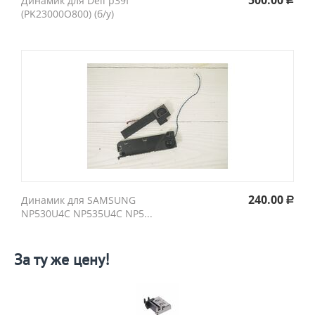
500.00
Динамик для Dell p39f
Р
(PK23000O800) (б/у)
240.00
Динамик для SAMSUNG
Р
NP530U4C NP535U4C NP5...
За ту же цену!