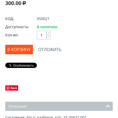
300.00
Р
КОД:
050021
Доступность:
В наличии
+
Кол-во:
−
В КОРЗИНУ
ОТЛОЖИТЬ
Save
Описание
Состояние: б/у (с разбора). p/n: 23.40A32.001