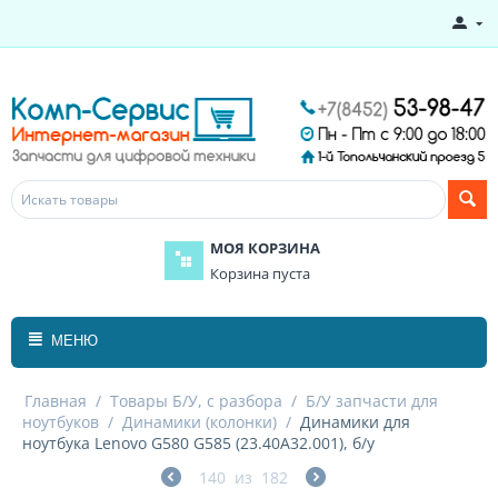
МОЯ КОРЗИНА
Корзина пуста
МЕНЮ
Главная
/
Товары Б/У, с разбора
/
Б/У запчасти для
ноутбуков
/
Динамики (колонки)
/
Динамики для
ноутбука Lenovo G580 G585 (23.40A32.001), б/у
140
из
182