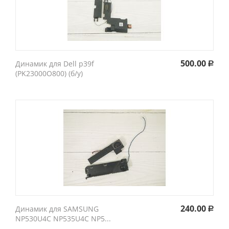
500.00
Динамик для Dell p39f
Р
(PK23000O800) (б/у)
240.00
Динамик для SAMSUNG
Р
NP530U4C NP535U4C NP5...