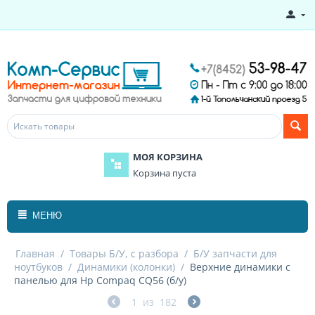
МОЯ КОРЗИНА
Корзина пуста
МЕНЮ
Главная
/
Товары Б/У, с разбора
/
Б/У запчасти для
ноутбуков
/
Динамики (колонки)
/
Верхние динамики с
панелью для Hp Compaq CQ56 (б/у)
1
из
182