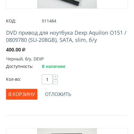
КОД:
011484
DVD привод для ноутбука Dexp Aquilon O151 /
0809780 (SU-208GB), SATA, slim, б/у
400.00
Р
Черный, б/у, DEXP
Доступность:
В наличии
+
Кол-во:
−
В КОРЗИНУ
ОТЛОЖИТЬ