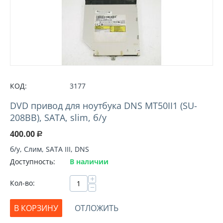
КОД:
3177
DVD привод для ноутбука DNS MT50II1 (SU-
208BB), SATA, slim, б/у
400.00
Р
б/у, Слим, SATA III, DNS
Доступность:
В наличии
+
Кол-во:
−
В КОРЗИНУ
ОТЛОЖИТЬ