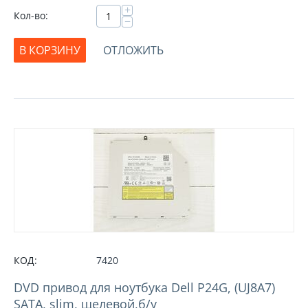
+
Кол-во:
−
В КОРЗИНУ
ОТЛОЖИТЬ
КОД:
7420
DVD привод для ноутбука Dell P24G, (UJ8A7)
SATA, slim, щелевой,б/у