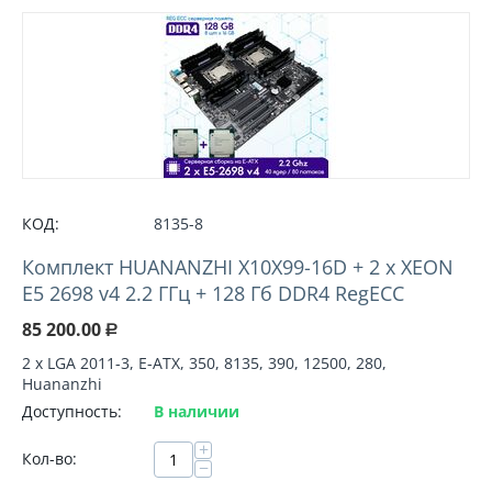
КОД:
8135-8
Комплект HUANANZHI X10X99-16D + 2 х XEON
E5 2698 v4 2.2 ГГц + 128 Гб DDR4 RegECC
85 200.00
Р
2 х LGA 2011-3, E-АТХ, 350, 8135, 390, 12500, 280,
Huananzhi
Доступность:
В наличии
+
Кол-во:
−