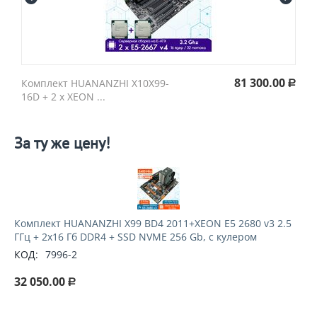
81 300.00
Комплект HUANANZHI X10X99-
Р
16D + 2 х XEON ...
За ту же цену!
Комплект HUANANZHI X99 BD4 2011+XEON E5 2680 v3 2.5
ГГц + 2x16 Гб DDR4 + SSD NVME 256 Gb, с кулером
КОД:
7996-2
32 050.00
Р