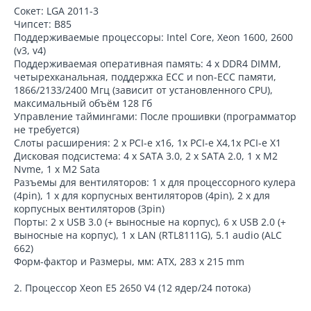
Сокет: LGA 2011-3
Чипсет: B85
Поддерживаемые процессоры: Intel Core, Xeon 1600, 2600
(v3, v4)
Поддерживаемая оперативная память: 4 х DDR4 DIMM,
четырехканальная, поддержка ECC и non-ECC памяти,
1866/2133/2400 Мгц (зависит от установленного CPU),
максимальный объём 128 Гб
Управление таймингами: После прошивки (программатор
не требуется)
Слоты расширения: 2 x PCI-e x16, 1x PCI-e X4,1x PCI-e X1
Дисковая подсистема: 4 x SATA 3.0, 2 x SATA 2.0, 1 x M2
Nvme, 1 x M2 Sata
Разъемы для вентиляторов: 1 x для процессорного кулера
(4pin), 1 x для корпусных вентиляторов (4pin), 2 x для
корпусных вентиляторов (3pin)
Порты: 2 x USB 3.0 (+ выносные на корпус), 6 x USB 2.0 (+
выносные на корпус), 1 x LAN (RTL8111G), 5.1 audio (ALC
662)
Форм-фактор и Размеры, мм: ATX, 283 x 215 mm
2. Процессор Xeon E5 2650 V4 (12 ядер/24 потока)