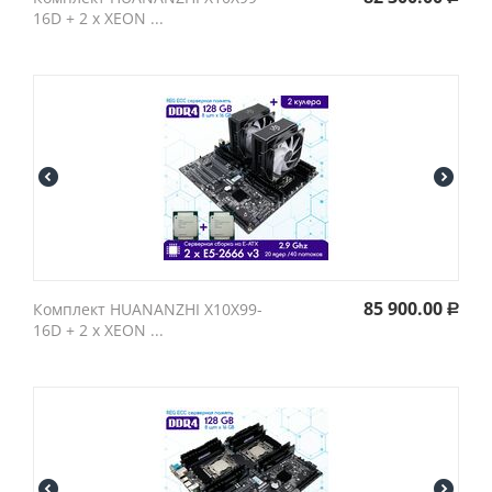
16D + 2 х XEON ...
85 900.00
Комплект HUANANZHI X10X99-
Р
16D + 2 х XEON ...