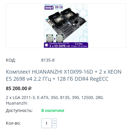
КОД:
8135-8
Комплект HUANANZHI X10X99-16D + 2 х XEON
E5 2698 v4 2.2 ГГц + 128 Гб DDR4 RegECC
85 200.00
Р
2 х LGA 2011-3, E-АТХ, 350, 8135, 390, 12500, 280,
Huananzhi
Доступность:
В наличии
+
Кол-во:
−