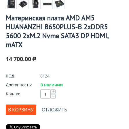
Материнская плата AMD AM5
HUANANZHI B650PLUS-B 2xDDR5
5600 2хM.2 Nvme SATA3 DP HDMI,
mАТХ
14 700.00
Р
КОД:
8124
Доступность:
В наличии
+
Кол-во:
−
В КОРЗИНУ
ОТЛОЖИТЬ