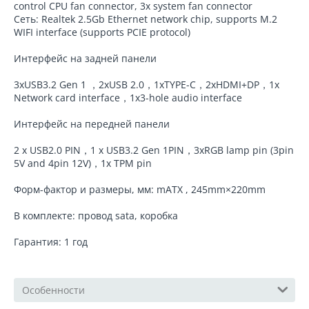
control CPU fan connector, 3x system fan connector
Сеть: Realtek 2.5Gb Ethernet network chip, supports M.2
WIFI interface (supports PCIE protocol)
Интерфейс на задней панели
3xUSB3.2 Gen 1 ，2xUSB 2.0，1xTYPE-C，2xHDMI+DP，1x
Network card interface，1x3-hole audio interface
Интерфейс на передней панели
2 x USB2.0 PIN，1 x USB3.2 Gen 1PIN，3xRGB lamp pin (3pin
5V and 4pin 12V)，1x TPM pin
Форм-фактор и размеры, мм: mATX , 245mm×220mm
В комплекте: провод sata, коробка
Гарантия: 1 год
Особенности