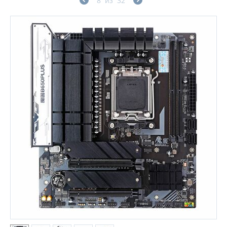
8
из
32