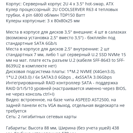
Корпус: Серверный корпус 2U 4 x 3.5" hot-swap, ATX
Кулер процессорный: 2U COOLSERVER R63 4 тепловых
трубки, 4 pin 6800 об/мин TDP150 Ватт
Кулеры корпусные: 3 х 80х80х25 мм
Места в корпусе для дисков 3,5" внешние: 4 шт в салазках
(возможна установка 2,5" вместо 3,5") - бэкплейн под
стандартные SATA 6Gb/s
Места в корпусе для дисков 2,5" внутренние: 2 шт
стандартных 7 мм, либо 1 шт серверный U.2 SSD NVMe 15
мм на мат. плате есть разъем U.2 (кабеля SFF-8643 to SFF-
8639U2 в комплекте нет)
Дисковая подсистема платы: 1*M.2 NVME (X4Gen3.0),
1*U.2 (X43.0) / 6x SATA3.0 6Gbps，4xSSATA 3.06Gbps
Интегрированный RAID контроллер SATA - поддержка
RAID 0/1/5/10 уровней (настраивается именно через BIOS,
не через консоль ctrl+I)
Видео: встроенное, на базе чипа ASPEED AST2500, на
задней панели есть VGA выход, отдельная видеокарта не
требуется
Сеть: 2 гигабитных сетевых карты
Габариты: Высота 88 мм, Ширина (без учета ушей) 438