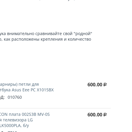
бука внимательно сравнивайте свой "родной"
р, как расположены крепления и количество
!
арниры) петли для
600.00
Р
тбука Asus Eee PC X1015BX
Д:
010760
СON плата 002S3B MV-0S
600.00
Р
я телевизора LG
LK5000PLA, б/у