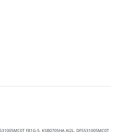
FS531005MC0T F81G-5, KSB0705HA AJ2L, DFS531005MC0T