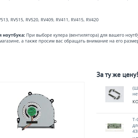
513, RV515, RV520, RV409, RV411, RV415, RV420
я ноутбука:
При выборе кулера (вентилятора) для вашего ноут
агазине, а также просим вас обращать внимание на его разме
За ту же цену
(Ш
не
КО
T-
дл
43