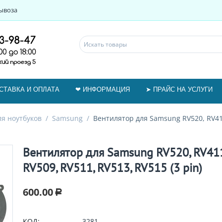
ывоза
СТАВКА И ОПЛАТА
❤ ИНФОРМАЦИЯ
➤ ПРАЙС НА УСЛУГИ
я ноутбуков
/
Samsung
/
Вентилятор для Samsung RV520, RV411
Вентилятор для Samsung RV520, RV411
RV509, RV511, RV513, RV515 (3 pin)
600.00
Р
КОД:
3281