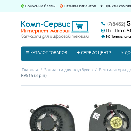
Бонусные баллы
Отзывы клиентов
★ Пункты самов
☰ КАТАЛОГ ТОВАРОВ
✚ СЕРВИС-ЦЕНТР
✈ ДО
Главная
/
Запчасти для ноутбуков
/
Вентиляторы дл
RV515 (3 pin)