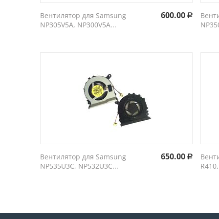
600.00
Вентилятор для Samsung
Вент
Р
NP305V5A, NP300V5A...
NP350
650.00
Вентилятор для Samsung
Вент
Р
NP535U3C, NP532U3C...
R410,