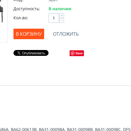
Доступность:
В наличии
+
Кол-во:
−
В КОРЗИНУ
ОТЛОЖИТЬ
Save
586A, BA62-00613B, BA31-00098A, BA31-00098B, BA31-00098C, D