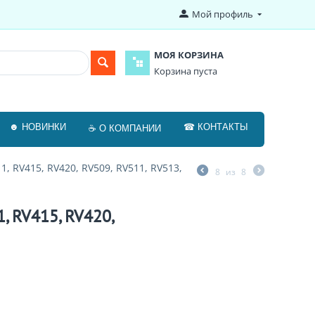
Мой профиль
МОЯ КОРЗИНА
Корзина пуста
☻ НОВИНКИ
☎ КОНТАКТЫ
☕ О КОМПАНИИ
, RV415, RV420, RV509, RV511, RV513,
8
из
8
, RV415, RV420,