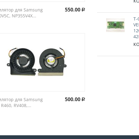
КО
550.00
илятор для Samsung
Р
V5C, NP355V4X...
T-
VE
12
42
КО
500.00
илятор для Samsung
Р
 R460, RV408,...