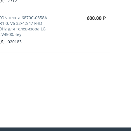
Д:
7712
СON плата 6870C-0358A
600.00
Р
R1.0, V6 32/42/47 FHD
0Hz для телевизора LG
LV4500, б/у
Д:
020183