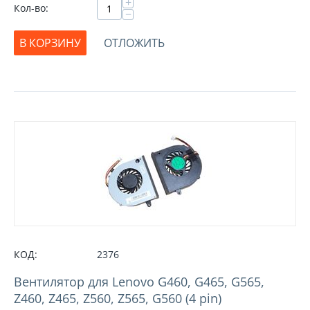
+
Кол-во:
−
В КОРЗИНУ
ОТЛОЖИТЬ
КОД:
2376
Вентилятор для Lenovo G460, G465, G565,
Z460, Z465, Z560, Z565, G560 (4 pin)