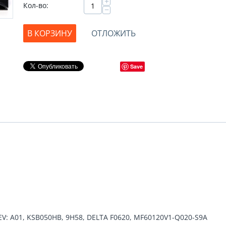
+
Кол-во:
−
В КОРЗИНУ
ОТЛОЖИТЬ
Save
V: A01, KSB050HB, 9H58, DELTA F0620, MF60120V1-Q020-S9A