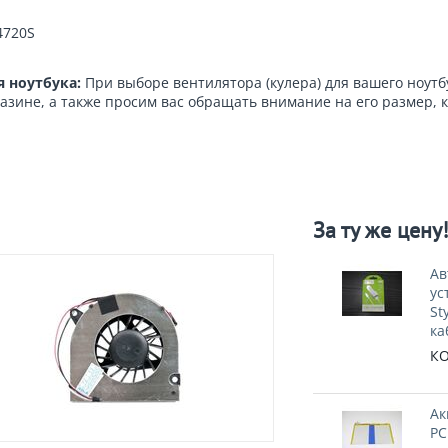
4720S
я ноутбука:
При выборе вентилятора (кулера) для вашего ноут
азине, а также просим вас обращать внимание на его размер, 
За ту же цену
Ав
ус
St
ка
КО
Ак
PC