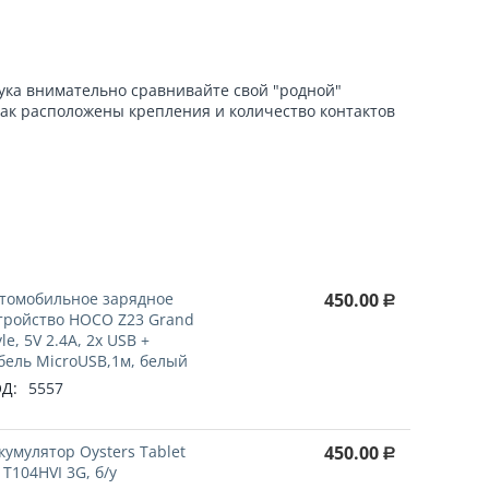
бука внимательно сравнивайте свой "родной"
как расположены крепления и количество контактов
!
томобильное зарядное
450.00
Р
тройство HOCO Z23 Grand
yle, 5V 2.4A, 2х USB +
бель MicroUSB,1м, белый
Д:
5557
кумулятор Oysters Tablet
450.00
Р
 T104HVI 3G, б/у