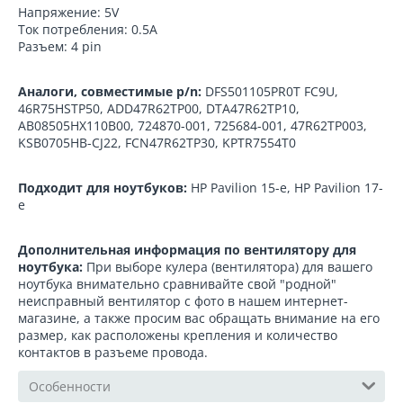
Напряжение: 5V
Ток потребления: 0.5A
Разъем: 4 pin
Аналоги, совместимые p/n:
DFS501105PR0T FC9U,
46R75HSTP50, ADD47R62TP00, DTA47R62TP10,
AB08505HX110B00, 724870-001, 725684-001, 47R62TP003,
KSB0705HB-CJ22, FCN47R62TP30, KPTR7554T0
Подходит для ноутбуков:
HP Pavilion 15-e, HP Pavilion 17-
e
Дополнительная информация по вентилятору для
ноутбука:
При выборе кулера (вентилятора) для вашего
ноутбука внимательно сравнивайте свой "родной"
неисправный вентилятор с фото в нашем интернет-
магазине, а также просим вас обращать внимание на его
размер, как расположены крепления и количество
контактов в разъеме провода.
Особенности