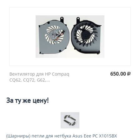
650.00
Вентилятор для HP Compaq
Р
CQ62, CQ72, G62,...
За ту же цену!
(Шарниры) петли для нетбука Asus Eee PC X1015BX