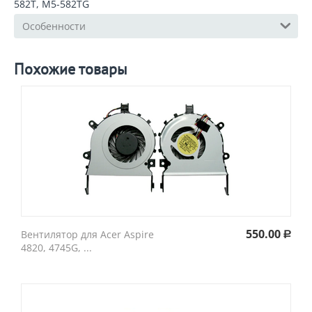
582T, M5-582TG
Особенности
Похожие товары
550.00
Вентилятор для Acer Aspire
Р
4820, 4745G, ...