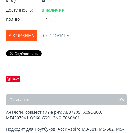
КОД:
4637
Доступность:
В наличии
+
Кол-во:
−
В КОРЗИНУ
ОТЛОЖИТЬ
Save
Описание
Аналоги, совместимые p/n: AB07805HX09DB00,
MF45070V1-Q060-G99 13N0-76A0A01
Подходит для ноутбуков: Acer Aspire M3-581, M5-582, M5-