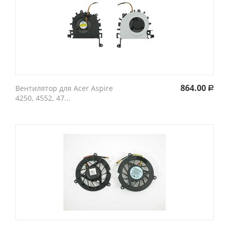
864.00
Вентилятор для Acer Aspire
Р
4250, 4552, 47...