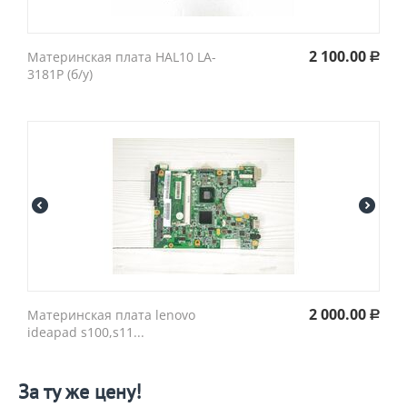
2 100.00
Материнская плата HAL10 LA-
Р
3181P (б/у)
2 000.00
Материнская плата lenovo
Р
ideapad s100,s11...
За ту же цену!