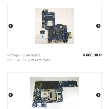
4 600.00
Материнская плата
Р
H000043590 для ноутбука...