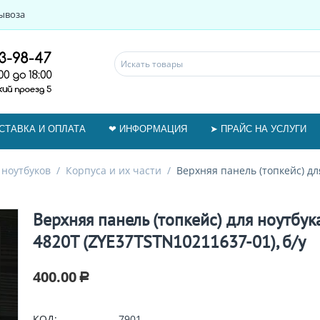
ывоза
СТАВКА И ОПЛАТА
❤ ИНФОРМАЦИЯ
➤ ПРАЙС НА УСЛУГИ
 ноутбуков
/
Корпуса и их части
/
Верхняя панель (топкейс) дл
Верхняя панель (топкейс) для ноутбука
4820T (ZYE37TSTN10211637-01), б/у
400.00
Р
КОД:
7901