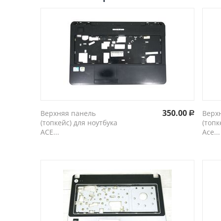
350.00
Верхняя панель
Верх
Р
(топкейс) для ноутбука
(топк
ACE...
Ace...