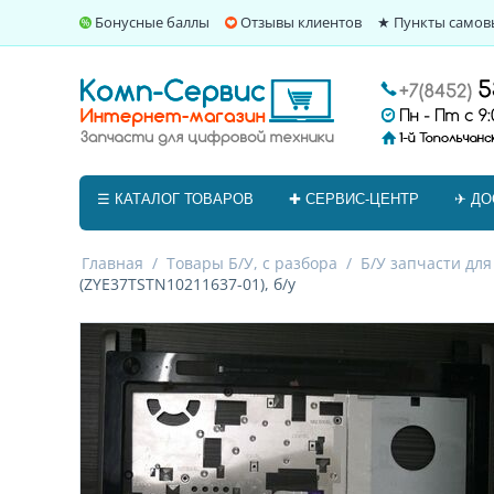
Бонусные баллы
Отзывы клиентов
★ Пункты самов
☰ КАТАЛОГ ТОВАРОВ
✚ СЕРВИС-ЦЕНТР
✈ ДО
Главная
/
Товары Б/У, с разбора
/
Б/У запчасти для
(ZYE37TSTN10211637-01), б/у