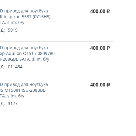
D привод для ноутбука
400.00
Р
ll Inspiron 5537 (0Y16H5),
TA, slim, б/у
Д:
5015
D привод для ноутбука
400.00
Р
xp Aquilon O151 / 0809780
U-208GB), SATA, slim, б/у
Д:
011484
D привод для ноутбука
400.00
Р
S MT50II1 (SU-208BB),
TA, slim, б/у
Д:
3177