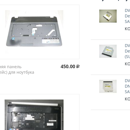
DV
De
SA
КО
DV
De
(S
КО
450.00
няя панель
Р
ейс) для ноутбука
DV
DN
SA
КО