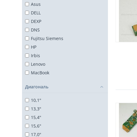
Asus
DELL
DEXP
DNS
Fujitsu Siemens
HP
Irbis
Lenovo
MacBook
MSI
Диагональ
Packard Bell
Samsung
10,1"
SONY
13,3"
Toshiba
15,4"
ViewSonic
15,6"
Прочие
17,0"