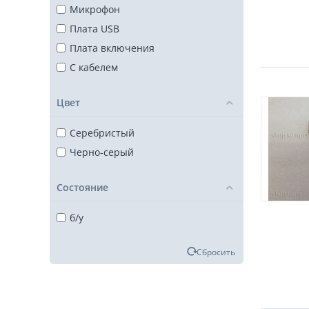
Микрофон
Плата USB
Плата включения
С кабелем
Цвет
Серебристый
Черно-серый
Состояние
б/у
Сбросить