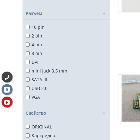
Разъем
10 pin
2 pin
4 pin
8 pin
DVI
mini Jack 3.5 mm
SATA III
USB 2.0
VGA
Свойство
ORIGINAL
Картридер