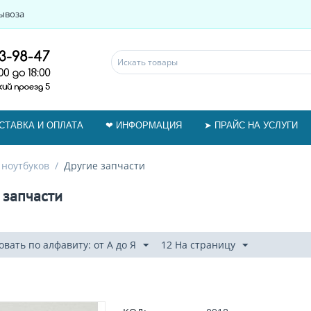
ывоза
СТАВКА И ОПЛАТА
❤ ИНФОРМАЦИЯ
➤ ПРАЙС НА УСЛУГИ
 ноутбуков
/
Другие запчасти
 запчасти
вать по алфавиту: от А до Я
12 На страницу