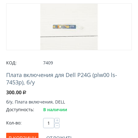
КОД:
7409
Плата включения для Dell P24G (plw00 ls-
7453p), б/у
300.00
Р
б/у, Плата включения, DELL
Доступность:
В наличии
+
Кол-во:
−