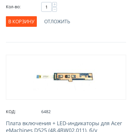
+
Кол-во:
−
В КОРЗИНУ
ОТЛОЖИТЬ
КОД:
6482
Плата включения + LED-индикаторы для Acer
eMachines D525 (48.4BW02.011), б/у