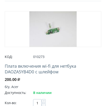
КОД:
010273
Плата включения wi-fi для нeтбука
DAOZA5YB4D0 с шлейфом
200.00
Р
б/у, Acer
Доступность:
В наличии
+
Кол-во:
−