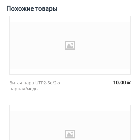
Похожие товары
10.00
Витая пара UTP2-5e/2-х
Р
парная/медь