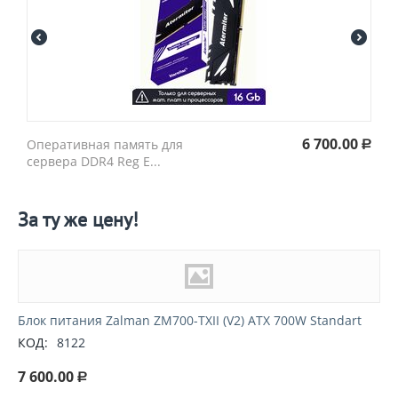
6 700.00
Оперативная память для
Р
сервера DDR4 Reg E...
За ту же цену!
Блок питания Zalman ZM700-TXII (V2) ATX 700W Standart
КОД:
8122
7 600.00
Р