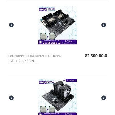
82 300.00
Комплект HUANANZHI X10X99-
Р
16D + 2 х XEON ...