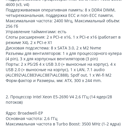
4600 (v3, v4)
Поддерживаемая оперативная память: 8 х DDR4 DIMM,
четырехканальная, поддержка ECC и non-ECC памяти,
Максимальная частота: 2400 Мгц, Максимальный объём:
256 Гб
Управление таймингами: есть
Слоты расширения: 2 x PCI-e x16, 1 x PCI-e x16 (работает в
режиме X4), 2 x PCI-e X1
Дисковая подсистема: 8 x SATA 3.0, 2 x M2 Nvme
Разъемы для вентиляторов: 1 x для процессорного кулера
(4 pin), 3 x для корпусных вентиляторов (3 pin)
Порты: 2 x PS/2б 4 x USB 3.0 (+ выносные на корпус), 4 x
USB 2.0 (+ выносные на корпус), 1 x LAN, 7.1 audio
(ALC892\ALC883\ALC887\ALC888), Spdf out, 1 x Wi-fi M2
Форм-фактор и Размеры, мм: ATX, 300 x 244 mm.
2. Процессор Intel Xeon E5-2690 V4 2,6 ГГц (14 ядер/28
потоков)
Ядро: Broadwell-EP
Основная частота: 2,6 ГГц
Максимальная частота в Turbo Boost: 3500 MHz (1-2 ядра)