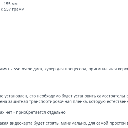
 - 155 мм
): 557 грамм
амять, ssd nvme диск, кулер для процесора, оригинальная короб
не установлен, его необходимо будет установить самостоятельн
лена защитная транспортировочная пленка, которую естественн
ах нет - приобретается отдельно
 какая видеокарта будет стоять, минимально, для самой прост