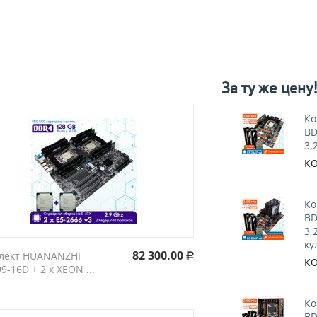
За ту же цену
Ко
BD
3,
КО
Ко
BD
3,
ку
82 300.00
лект HUANANZHI
Р
КО
9-16D + 2 х XEON ...
Ко
BD