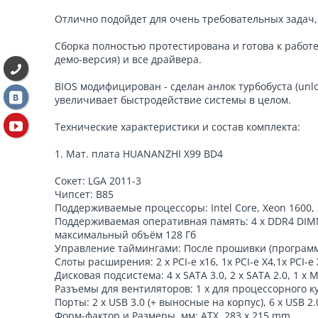
Отлично подойдет для очень требовательных задач, 
Сборка полностью протестирована и готова к работе
демо-версия) и все драйвера.
BIOS модифицирован - сделан анлок турбобуста (unlo
увеличивает быстродействие системы в целом.
Технические характеристики и состав комплекта:
1. Мат. плата HUANANZHI X99 BD4
Сокет: LGA 2011-3
Чипсет: B85
Поддерживаемые процессоры: Intel Core, Xeon 1600, 2
Поддерживаемая оперативная память: 4 х DDR4 DIMM
максимальный объём 128 Гб
Управление таймингами: После прошивки (программ
Слоты расширения: 2 x PCI-e x16, 1x PCI-e X4,1x PCI-e
Дисковая подсистема: 4 x SATA 3.0, 2 x SATA 2.0, 1 x 
Разъемы для вентиляторов: 1 x для процессорного кул
Порты: 2 x USB 3.0 (+ выносные на корпус), 6 x USB 2.
Форм-фактор и Размеры, мм: ATX, 283 x 215 mm