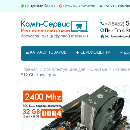
Бонусные баллы
Отзывы клиентов
★ Пункты самов
☰ КАТАЛОГ ТОВАРОВ
✚ СЕРВИС-ЦЕНТР
✈ ДО
Главная
/
Комплектующие для ПК, новые
/
Готовые
512 Gb, с кулером