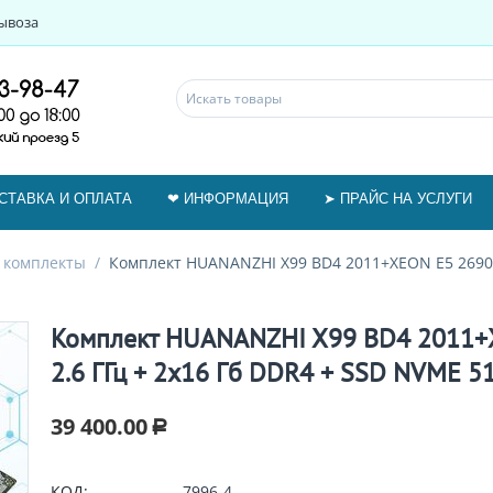
ывоза
СТАВКА И ОПЛАТА
❤ ИНФОРМАЦИЯ
➤ ПРАЙС НА УСЛУГИ
 комплекты
/
Комплект HUANANZHI X99 BD4 2011+XEON E5 2690 v
Комплект HUANANZHI X99 BD4 2011+
2.6 ГГц + 2x16 Гб DDR4 + SSD NVME 51
39 400.00
Р
КОД:
7996-4