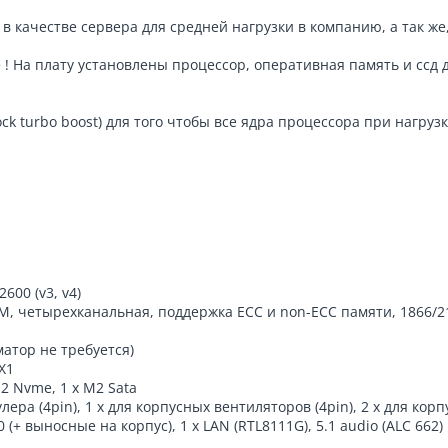
в качестве сервера для средней нагрузки в компанию, а так же
 ! На плату установлены процессор, оперативная память и ссд д
ck turbo boost) для того чтобы все ядра процессора при нагру
600 (v3, v4)
, четырехканальная, поддержка ECC и non-ECC памяти, 1866/213
атор не требуется)
 X1
M2 Nvme, 1 x M2 Sata
ера (4pin), 1 x для корпусных вентиляторов (4pin), 2 x для кор
0 (+ выносные на корпус), 1 x LAN (RTL8111G), 5.1 audio (ALC 662)