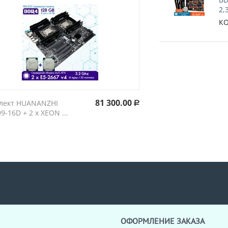
2,
КО
81 300.00
лект HUANANZHI
Р
9-16D + 2 х XEON ...
ОФОРМЛЕНИЕ ЗАКАЗА