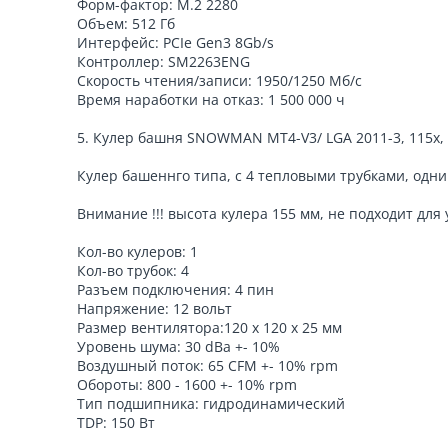
Форм-фактор: M.2 2280
Объем: 512 Гб
Интерфейс: PCIe Gen3 8Gb/s
Контроллер: SM2263ENG
Скорость чтения/записи: 1950/1250 Мб/с
Время наработки на отказ: 1 500 000 ч
5. Кулер башня SNOWMAN MT4-V3/ LGA 2011-3, 115x, 
Кулер башеннго типа, с 4 тепловыми трубками, одн
Внимание !!! высота кулера 155 мм, не подходит для
Кол-во кулеров: 1
Кол-во трубок: 4
Разъем подключения: 4 пин
Напряжение: 12 вольт
Размер вентилятора:120 х 120 х 25 мм
Уровень шума: 30 dBa +- 10%
Воздушный поток: 65 CFM +- 10% rpm
Обороты: 800 - 1600 +- 10% rpm
Тип подшипника: гидродинамический
TDP: 150 Вт