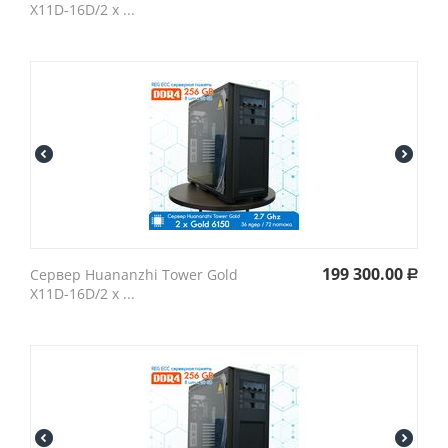
X11D-16D/2 x ...
199 300.00
Cервер Huananzhi Tower Gold
Р
X11D-16D/2 x ...