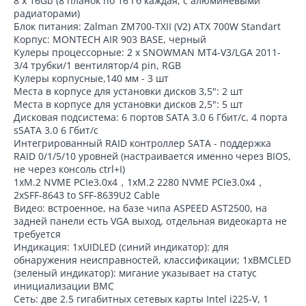
8 x 16Gb (8 планок по 16 Гб каждая, с алюминевыми
радиаторами)
Блок питания: Zalman ZM700-TXII (V2) ATX 700W Standart
Корпус: MONTECH AIR 903 BASE, черный
Кулеры процессорные: 2 х SNOWMAN MT4-V3/LGA 2011-
3/4 трубки/1 вентилятор/4 pin, RGB
Кулеры корпусные,140 мм - 3 шт
Места в корпусе для установки дисков 3,5": 2 шт
Места в корпусе для установки дисков 2,5": 5 шт
Дисковая подсистема: 6 портов SATA 3.0 6 Гбит/с, 4 порта
sSATA 3.0 6 Гбит/с
Интегрированный RAID контроллер SATA - поддержка
RAID 0/1/5/10 уровней (настраивается именно через BIOS,
не через консоль ctrl+I)
1xM.2 NVME PCIe3.0x4，1xM.2 2280 NVME PCIe3.0x4，
2xSFF-8643 to SFF-8639U2 Cable
Видео: встроенное, на базе чипа ASPEED AST2500, на
задней панели есть VGA выход, отдельная видеокарта не
требуется
Индикация: 1xUIDLED (синий индикатор): для
обнаружения неисправностей, классификации; 1xBMCLED
(зеленый индикатор): мигание указывает на статус
инициализации BMC
Сеть: две 2.5 гигабитных сетевых карты Intel i225-V, 1