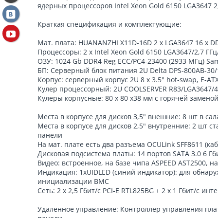
ядерных процессоров Intel Xeon Gold 6150 LGA3647 
Краткая спецификация и комплектующие:
Мат. плата: HUANANZHI X11D-16D 2 x LGA3647 16 х D
Процессоры: 2 х Intel Xeon Gold 6150 LGA3647/2,7 ГГц
ОЗУ: 1024 Gb DDR4 Reg ECC/PC4-23400 (2933 МГц) Sa
БП: Серверный блок питания 2U Delta DPS-800AB-30
Корпус: cерверный корпус 2U 8 x 3.5" hot-swap, E-AT
Кулер процессорный: 2U COOLSERVER R83/LGA3647/4 те
Кулеры корпусные: 80 х 80 х38 мм с горячей заменой
Места в корпусе для дисков 3,5" внешние: 8 шт в сал
Места в корпусе для дисков 2,5" внутренние: 2 шт с
панели
На мат. плате есть два разъема OCULink SFF8611 (каб
Дисковая подсистема платы: 14 портов SATA 3.0 6 Гб
Видео: встроенное, на базе чипа ASPEED AST2500, н
Индикация: 1xUIDLED (синий индикатор): для обнар
инициализации BMC
Сеть: 2 x 2,5 Гбит/с PCI-E RTL825BG + 2 х 1 Гбит/с и
Удаленное управление: Контроллер управления плато