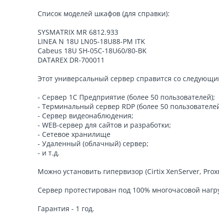
Список моделей шкафов (для справки):
SYSMATRIX MR 6812.933
LINEA N 18U LN05-18U88-PM ITK
Cabeus 18U SH-05C-18U60/80-BK
DATAREX DR-700011
Этот универсальный сервер справится со следующи
- Сервер 1С Предприятие (более 50 пользователей);
- Терминальный сервер RDP (более 50 пользователей
- Сервер видеонаблюдения;
- WEB-сервер для сайтов и разработки;
- Сетевое хранилище
- Удаленный (облачный) сервер;
- и т.д.
Можно установить гипервизор (Cirtix XenServer, Pro
Сервер протестирован под 100% многочасовой нагр
Гарантия - 1 год.