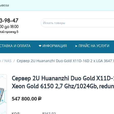
ывоза
СТАВКА И ОПЛАТА
❤ ИНФОРМАЦИЯ
➤ ПРАЙС НА УСЛУГИ
 / NAS
/
Сервер 2U Huananzhi Duo Gold X11D-16D 2 x LGA 3647 
Сервер 2U Huananzhi Duo Gold X11D-
Xeon Gold 6150 2,7 Ghz/1024Gb, redu
547 800.00
Р
КОД:
8162-02