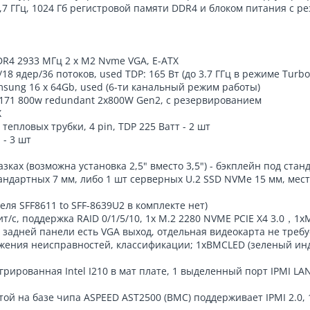
2,7 ГГц, 1024 Гб регистровой памяти DDR4 и блоком питания с 
DR4 2933 МГц 2 x M2 Nvme VGA, E-АТХ
/18 ядер/36 потоков, used TDP: 165 Вт (до 3.7 ГГц в режиме Turbo
msung 16 x 64Gb, used (6-ти канальный режим работы)
/171 800w redundant 2х800W Gen2, с резервированием
X
пловых трубки, 4 pin, TDP 225 Ватт - 2 шт
 - 3 шт
азках (возможна установка 2,5" вместо 3,5") - бэкплейн под ста
тандартных 7 мм, либо 1 шт серверных U.2 SSD NVMe 15 мм, мест
еля SFF8611 to SFF-8639U2 в комплекте нет)
ит/с, поддержка RAID 0/1/5/10, 1x M.2 2280 NVME PCIE X4 3.0，1
а задней панели есть VGA выход, отдельная видеокарта не требу
ужения неисправностей, классификации; 1xBMCLED (зеленый инд
нтегрированная Intel I210 в мат плате, 1 выделенный порт IPMI LA
й на базе чипа ASPEED AST2500 (BMC) поддерживает IPMI 2.0, 