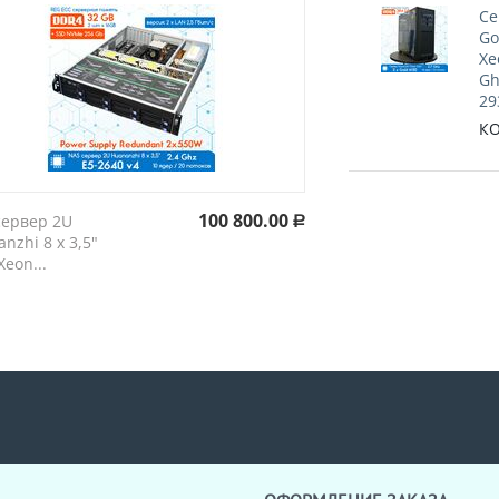
Cе
Go
Xe
Gh
29
КО
100 800.00
сервер 2U
Р
nzhi 8 х 3,5"
eon...