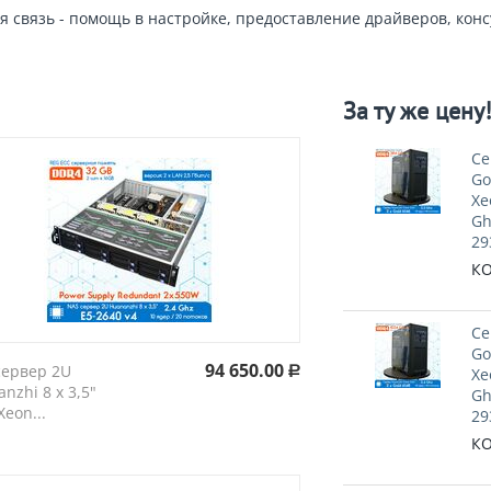
я связь - помощь в настройке, предоставление драйверов, конс
За ту же цену
Cе
Go
Xe
Gh
29
КО
Cе
Go
94 650.00
сервер 2U
Xe
Р
nzhi 8 х 3,5"
Gh
eon...
29
КО