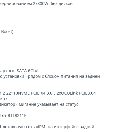
резервированием 2x800W, без дисков
 Boost)
ндартные SATA 6Gb/s
о установки - рядом с блоком питания на задней
xM.2 22110NVME PCIE X4 3.0，2xOCULink PCIE3.04
ется
икатор): мигание указывает на статус
N от RTL8211E
1 локальную сеть xIPMI на интерфейсе задней