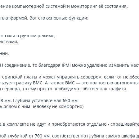
ление компьютерной системой и мониторинг её состояния.
 платформой. Вот его основные функции:
нно или в ручном режиме;
йствами;
нии.
H соединение, то благодаря IPMI можно удаленно изменить нас
атеринской платы и может управлять сервером, если тот не обе
ользует графику BMC. А так как BMC — это полностью автономн
сервера, то ему просто необходима собственная графика.
38 мм, Глубина установочная 650 мм
ь рядом с ним человеку не комфортно)
ра в комплекте не идут и приобретаются отдельно - спрашивайт
ой глубиной от 700 мм, соответственно глубина самого шкафа д