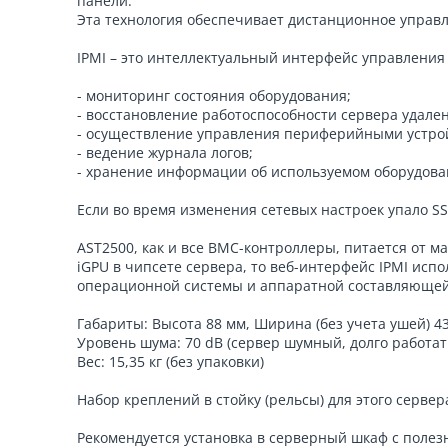
панели.
Эта технология обеспечивает дистанционное управ
IPMI – это интеллектуальный интерфейс управления
- мониторинг состояния оборудования;
- восстановление работоспособности сервера удале
- осуществление управления периферийными устро
- ведение журнала логов;
- хранение информации об используемом оборудова
Если во время изменения сетевых настроек упало SS
AST2500, как и все BMC-контроллеры, питается от м
iGPU в чипсете сервера, то веб-интерфейс IPMI исп
операционной системы и аппаратной составляющей 
Габариты: Высота 88 мм, Ширина (без учета ушей) 4
Уровень шума: 70 dB (сервер шумный, долго работат
Вес: 15,35 кг (без упаковки)
Набор креплений в стойку (рельсы) для этого серве
Рекомендуется установка в серверный шкаф с полезн