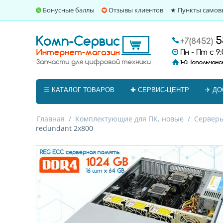
Бонусные баллы
Отзывы клиентов
★ Пункты самов
☰ КАТАЛОГ ТОВАРОВ
✚ СЕРВИС-ЦЕНТР
✈ ДО
Главная
/
Комплектующие для ПК, новые
/
Серверы
redundant 2x800