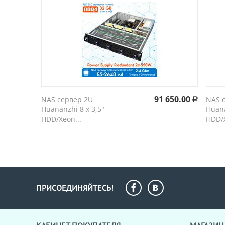
91 650.00
NAS сервер 2U
NAS 
Р
Huananzhi 8 х 3,5"
Huana
HDD/Xeon...
HDD/X
ПРИСОЕДИНЯЙТЕСЬ!