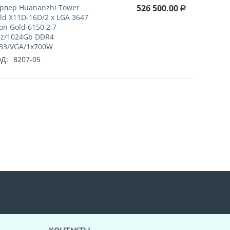
рвер Huananzhi Tower
526 500.00
Р
ld X11D-16D/2 x LGA 3647
on Gold 6150 2,7
z/1024Gb DDR4
33/VGA/1x700W
Д:
8207-05