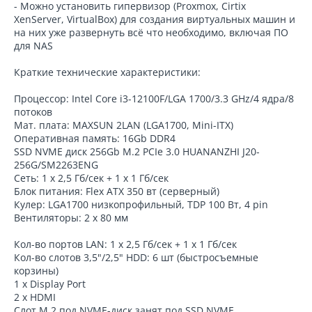
- Можно установить гипервизор (Proxmox, Cirtix
XenServer, VirtualBox) для создания виртуальных машин и
на них уже развернуть всё что необходимо, включая ПО
для NAS
Краткие технические характеристики:
Процессор: Intel Core i3-12100F/LGA 1700/3.3 GHz/4 ядра/8
потоков
Мат. плата: MAXSUN 2LAN (LGA1700, Mini-ITX)
Оперативная память: 16Gb DDR4
SSD NVME диск 256Gb M.2 PCIe 3.0 HUANANZHI J20-
256G/SM2263ENG
Сеть: 1 х 2,5 Гб/сек + 1 х 1 Гб/сек
Блок питания: Flex ATX 350 вт (серверный)
Кулер: LGA1700 низкопрофильный, TDP 100 Вт, 4 pin
Вентиляторы: 2 х 80 мм
Кол-во портов LAN: 1 х 2,5 Гб/сек + 1 х 1 Гб/сек
Кол-во слотов 3,5"/2,5" HDD: 6 шт (быстросъемные
корзины)
1 x Display Port
2 x HDMI
Слот M.2 под NVME-диск занят под SSD NVME