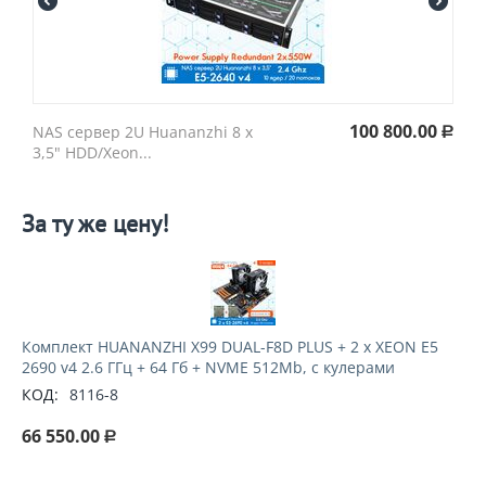
100 800.00
NAS сервер 2U Huananzhi 8 х
Р
3,5" HDD/Xeon...
За ту же цену!
Комплект HUANANZHI X99 DUAL-F8D PLUS + 2 х XEON E5
2690 v4 2.6 ГГц + 64 Гб + NVME 512Mb, с кулерами
КОД:
8116-8
66 550.00
Р