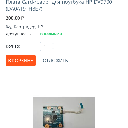
Плата Card-reader для ноутбука HP DV9700
(DA0AT9TH8E7)
200.00
Р
б/у, Картридер, HP
Доступность:
В наличии
+
Кол-во:
−
В КОРЗИНУ
ОТЛОЖИТЬ