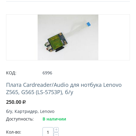
КОД:
6996
Плата Cardreader/Audio для нотбука Lenovo
Z565, G565 (LS-5753P), б/у
250.00
Р
б/у, Картридер, Lenovo
Доступность:
В наличии
+
Кол-во:
−