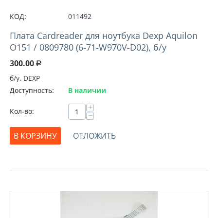
КОД:
011492
Плата Cardreader для ноутбука Dexp Aquilon
O151 / 0809780 (6-71-W970V-D02), б/у
300.00
Р
б/у, DEXP
Доступность:
В наличии
+
Кол-во:
−
В КОРЗИНУ
ОТЛОЖИТЬ