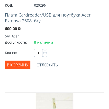
КОД:
020296
Плата Cardreader/USB для ноутбука Acer
Extensa 2508, б/у
600.00
Р
б/у, Acer
Доступность:
В наличии
+
Кол-во:
−
В КОРЗИНУ
ОТЛОЖИТЬ