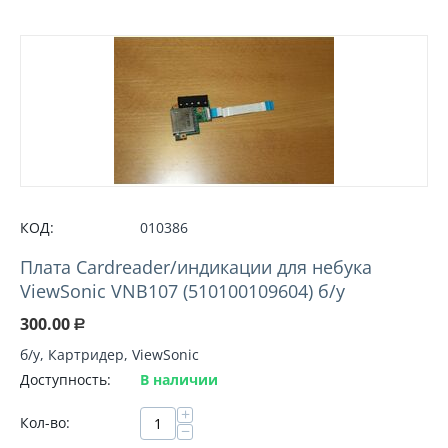
КОД:
010386
Плата Cardreader/индикации для небука
ViewSonic VNB107 (510100109604) б/у
300.00
Р
б/у, Картридер, ViewSonic
Доступность:
В наличии
+
Кол-во:
−