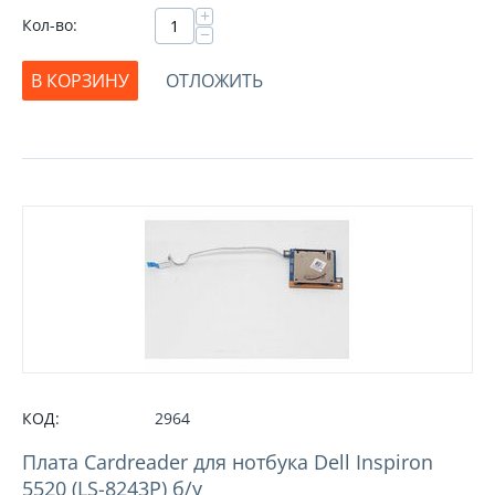
+
Кол-во:
−
В КОРЗИНУ
ОТЛОЖИТЬ
КОД:
2964
Плата Cardreader для нотбука Dell Inspiron
5520 (LS-8243P) б/у