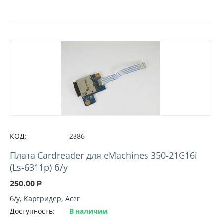
КОД:
2886
Плата Cardreader для eMachines 350-21G16i
(Ls-6311p) б/у
250.00
Р
б/у, Картридер, Acer
Доступность:
В наличии