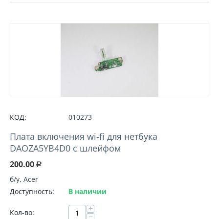
КОД:
010273
Плата включения wi-fi для нeтбука
DAOZA5YB4D0 с шлейфом
200.00
Р
б/у, Acer
Доступность:
В наличии
+
Кол-во:
−