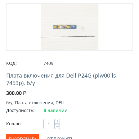
КОД:
7409
Плата включения для Dell P24G (plw00 ls-
7453p), б/у
300.00
Р
б/у, Плата включения, DELL
Доступность:
В наличии
+
Кол-во:
−