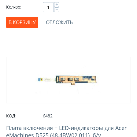
+
Кол-во:
−
В КОРЗИНУ
ОТЛОЖИТЬ
КОД:
6482
Плата включения + LED-индикаторы для Acer
eMachines D525 (48.4BW02.011), б/у