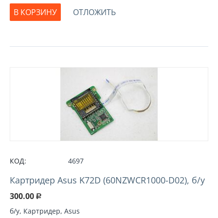
В КОРЗИНУ
ОТЛОЖИТЬ
КОД:
4697
Картридер Asus K72D (60NZWCR1000-D02), б/у
300.00
Р
б/у, Картридер, Asus