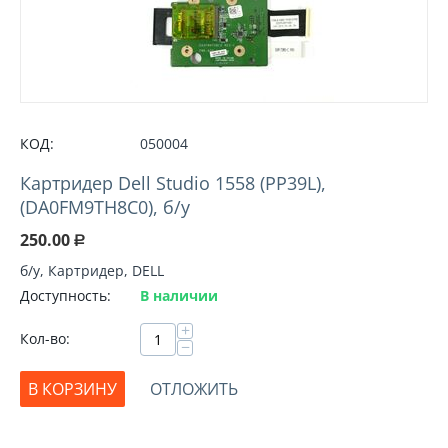
КОД:
050004
Картридер Dell Studio 1558 (PP39L),
(DA0FM9TH8C0), б/у
250.00
Р
б/у, Картридер, DELL
Доступность:
В наличии
+
Кол-во:
−
В КОРЗИНУ
ОТЛОЖИТЬ